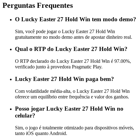
Perguntas Frequentes
O Lucky Easter 27 Hold Win tem modo demo?
Sim, você pode jogar o Lucky Easter 27 Hold Win
gratuitamente no modo demo antes de apostar dinheiro real.
Qual o RTP do Lucky Easter 27 Hold Win?
O RTP declarado do Lucky Easter 27 Hold Win é 97.00%,
verificado junto à provedora Pragmatic Play.
Lucky Easter 27 Hold Win paga bem?
Com volatilidade média-alta, o Lucky Easter 27 Hold Win
oferece um equilíbrio entre frequência e valor dos ganhos.
Posso jogar Lucky Easter 27 Hold Win no
celular?
Sim, o jogo é totalmente otimizado para dispositivos móveis,
tanto iOS quanto Android.